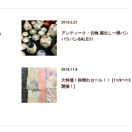
2019.2.21
品
アンティーク・古物 蔵出し一掃バン
バラバンSALE!!!
2018.11.8
大特価！秋晴れセール！！ [11/9〜13
開催！]