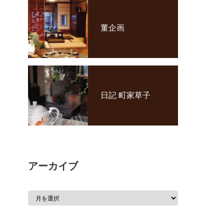
董企画
日記 町家草子
アーカイブ