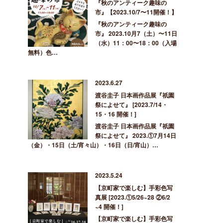
『秋のアンティーク趣味の
市』【2023.10/7〜11開催！】
『秋のアンティーク趣味の
市』 2023.10月7（土）〜11日
（水）11：00〜18：00（入場
無料）色…
2023.6.27
渡谷圭子 日本画作品展『祇園
祭によせて』 [2023.7/14・
15・16 開催！]
渡谷圭子 日本画作品展『祇園
祭によせて』 2023.①7月14日
（金）・15日（土/宵々山）・16日（日/宵山）…
2023.5.24
【京町家で楽しむ】手彩色写
真展 [2023.①5/26~28 ②6/2
~4 開催！]
【京町家で楽しむ】手彩色写