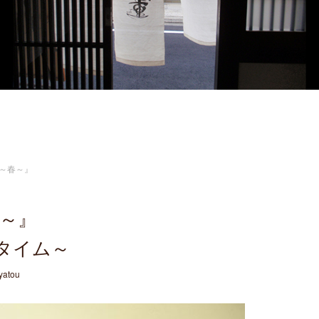
す～春～』
春～』
タイム～
yatou