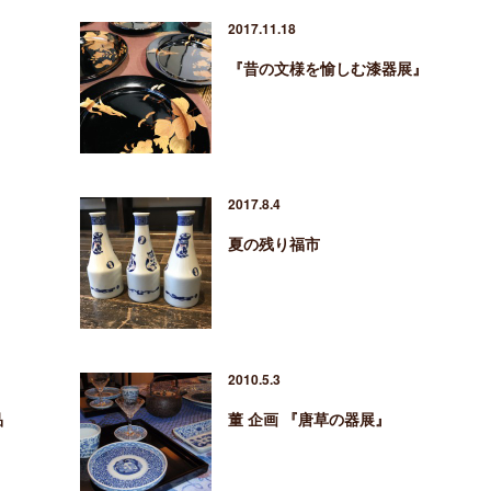
2017.11.18
『昔の文様を愉しむ漆器展』
2017.8.4
夏の残り福市
2010.5.3
品
董 企画 『唐草の器展』