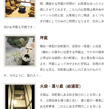
間、隣接する坪庭の空間が、お部屋をゆったりと
感じさせてくれます。こちらのお部屋は展示会や
イベントの控え室、お客様とのご商談、おくつろ
ぎの場としてのみのご利用となります。仕出し弁
当のお手配も可能です…
坪庭
職住一体型の京町家の、店部分（母屋）と住居
（離れ）の真中に位置する坪庭は、ウナギの寝床
と呼ばれる細長い京の町家に、光と風を取り込み
ます。坪庭によって冷やされた空気は、自然の冷
房とも言え、京町家は暮らしの工夫そのもので
す。そのように、昔の人々…
火袋・通り庭（給湯室）
火袋は、京町家にある吹き抜けのことを言いま
す。土間全体を通り庭と言い、通り庭の一番奥に
ある炊事場、この上にある空間のことを言いま