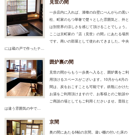
見世の間
一歩店内に入れば、漆喰の白壁にべんがらの黒い
柱、町家のもつ華奢で楚々とした雰囲気と、外と
は別世界の涼しさを感じて頂けることでしょう。
ここは京町家の『店（見世）の間』にあたる場所
です。商いの部屋として使われてきました。中央
には蔵の戸で作ったテ…
囲炉裏の間
見世の間からもう一歩奥へ入ると、囲炉裏をご利
用頂けるスペースがございます。10月から4月の
間は、炭をおこすことも可能です。鉄瓶にかけた
お湯をご利用頂けますので、お客様とのご歓談や
ご商談の場としてもご利用くださいませ。普段と
は違う雰囲気の中で…
京間
奥の間にあたる6帖の京間。違い棚の付いた床の