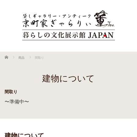
ホーム
商品
間取り
建物について
間取り
〜準備中〜
建物について