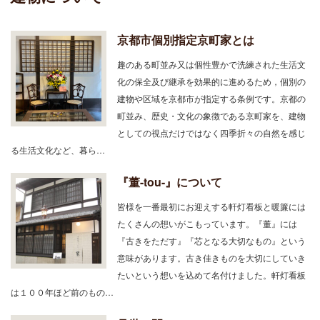
京都市個別指定京町家とは
趣のある町並み又は個性豊かで洗練された生活文
化の保全及び継承を効果的に進めるため，個別の
建物や区域を京都市が指定する条例です。京都の
町並み、歴史・文化の象徴である京町家を、建物
としての視点だけではなく四季折々の自然を感じ
る生活文化など、暮ら…
『董-tou-』について
皆様を一番最初にお迎えする軒灯看板と暖簾には
たくさんの想いがこもっています。『董』には
『古きをただす』『芯となる大切なもの』という
意味があります。古き佳きものを大切にしていき
たいという想いを込めて名付けました。軒灯看板
は１００年ほど前のもの…