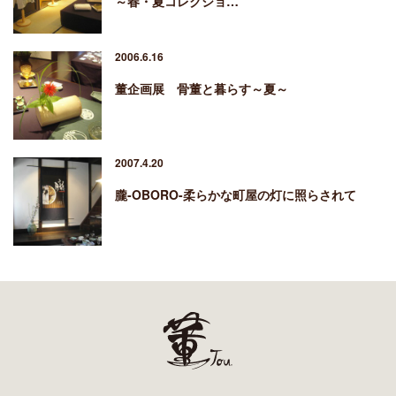
～春・夏コレクショ…
2006.6.16
董企画展 骨董と暮らす～夏～
2007.4.20
朧-OBORO-柔らかな町屋の灯に照らされて