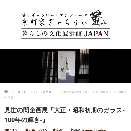
ホーム
展示会・イベント
,
董企画
見世の間企画展『大正・昭和初期のガラス- 100年
の輝き-』
見世の間企画展『大正・昭和初期のガラス-
100年の輝き-』
2015.9.5
展示会・イベント
,
董企画
投稿者:
kyomachiyatou