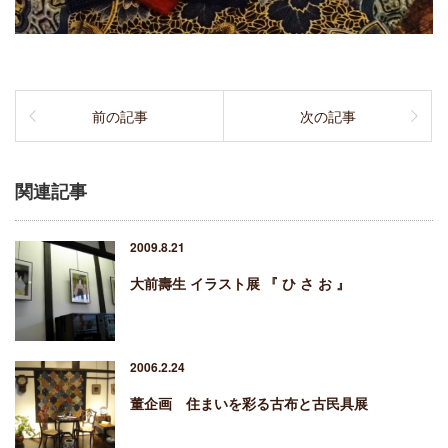
前の記事
次の記事
関連記事
2009.8.21
大前壽生 イラスト展 『 ひ さ お 』
2006.2.24
董企画 住まいを彩る古布と古民具展