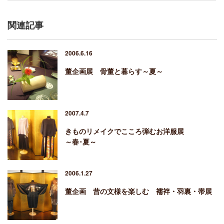
関連記事
2006.6.16
董企画展 骨董と暮らす～夏～
2007.4.7
きものリメイクでこころ弾むお洋服展
～春･夏～
2006.1.27
董企画 昔の文様を楽しむ 襦袢・羽裏・帯展