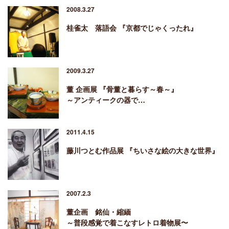
2008.3.27
桂雀太 落語会 『京都でじゃくったれ』
2009.3.27
董 企画展 『骨董と暮らす～春～』
～アンティークの器で…
2011.4.15
藤川つとむ作品展 『ちいさな絵の大きな世界』
2007.2.3
董企画 銘仙・縮緬
～普段感覚で着こなすレトロ着物展〜